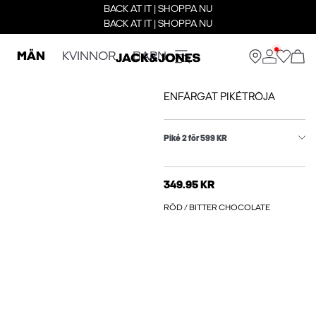
BACK AT IT | SHOPPA NU
BACK AT IT | SHOPPA NU
MÄN
KVINNOR
BARN
ENFÄRGAT PIKÉTRÖJA
Piké 2 för 599 KR
349.95 KR
RÖD / BITTER CHOCOLATE