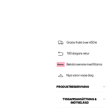
Gratis frakt över 450 kr
100 dagars retur
Betala senare med Klarna
Nya varor varje dag
PRODUKTBESKRIVNING
TYGSAMMANSÄTTNING &
SKÖTSELRÅD