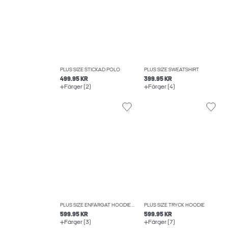
PLUS SIZE STICKAD POLO
PLUS SIZE SWEATSHIRT
499.95 KR
399.95 KR
Färger (2)
Färger (4)
PLUS SIZE ENFÄRGAT HOODIE MED BLIXTLÅS
PLUS SIZE TRYCK HOODIE
599.95 KR
599.95 KR
Färger (3)
Färger (7)