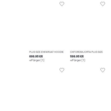
PLUS SIZE ENFÄRGAT HOODIE
OXFORDSKJORTA PLUS SIZE
699.95 KR
599.95 KR
Färger (1)
Färger (1)