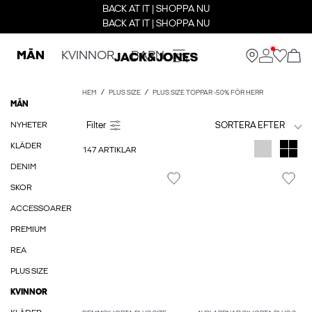
BACK AT IT | SHOPPA NU
BACK AT IT | SHOPPA NU
MÄN
KVINNOR
BARN
HEM
PLUS SIZE
PLUS SIZE TOPPAR -50% FÖR HERR
MÄN
NYHETER
SORTERA EFTER
KLÄDER
147 ARTIKLAR
DENIM
SKOR
ACCESSOARER
PREMIUM
REA
PLUS SIZE
KVINNOR