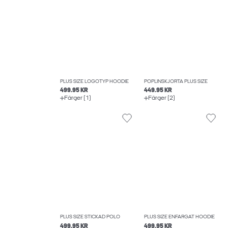
PLUS SIZE LOGOTYP HOODIE
POPLINSKJORTA PLUS SIZE
499.95 KR
449.95 KR
Färger (1)
Färger (2)
PLUS SIZE STICKAD POLO
PLUS SIZE ENFÄRGAT HOODIE
499.95 KR
499.95 KR