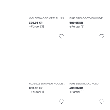
AVSLAPPNAD SKJORTA PLUS SIZE
PLUS SIZE LOGOTYP HOODIE
399.95 KR
599.95 KR
Färger (3)
Färger (3)
PLUS SIZE ENFÄRGAT HOODIE MED BLIXTLÅS
PLUS SIZE STICKAD POLO
699.95 KR
499.95 KR
Färger (1)
Färger (1)