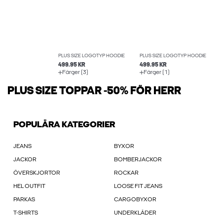
PLUS SIZE LOGOTYP HOODIE
PLUS SIZE LOGOTYP HOODIE
499.95 KR
499.95 KR
Färger (3)
Färger (1)
PLUS SIZE TOPPAR -50% FÖR HERR
POPULÄRA KATEGORIER
JEANS
BYXOR
JACKOR
BOMBERJACKOR
ÖVERSKJORTOR
ROCKAR
HEL OUTFIT
LOOSE FIT JEANS
PARKAS
CARGOBYXOR
T-SHIRTS
UNDERKLÄDER