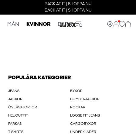
BACK AT IT | SHOPPA NU
BACK AT IT | SHOPPA NU
MÄN
KVINNOR
BARN
POPULÄRA KATEGORIER
JEANS
BYXOR
JACKOR
BOMBERJACKOR
ÖVERSKJORTOR
ROCKAR
HEL OUTFIT
LOOSE FIT JEANS
PARKAS
CARGOBYXOR
T-SHIRTS
UNDERKLÄDER