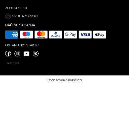
ZEMLJA/JEZIK
SRBIJA / SRPSKI
NAČINI PLAĆANJA
OSTANI U KONTAKTU
Trustpilot
Podešavanje kolačića