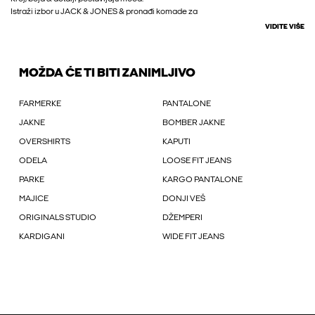
Istraži izbor u JACK & JONES & pronađi komade za
VIDITE VIŠE
MOŽDA ĆE TI BITI ZANIMLJIVO
FARMERKE
PANTALONE
JAKNE
BOMBER JAKNE
OVERSHIRTS
KAPUTI
ODELA
LOOSE FIT JEANS
PARKE
KARGO PANTALONE
MAJICE
DONJI VEŠ
ORIGINALS STUDIO
DŽEMPERI
KARDIGANI
WIDE FIT JEANS