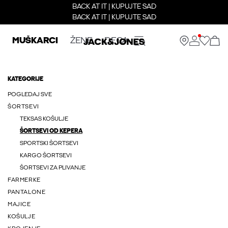
BACK AT IT | KUPUJTE SAD
BACK AT IT | KUPUJTE SAD
MUŠKARCI
ŽENE
DECA
KATEGORIJE
POGLEDAJ SVE
ŠORTSEVI
TEKSAS KOŠULJE
ŠORTSEVI OD KEPERA
SPORTSKI ŠORTSEVI
KARGO ŠORTSEVI
ŠORTSEVI ZA PLIVANJE
FARMERKE
PANTALONE
MAJICE
KOŠULJE