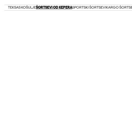
TEKSAS KOŠULJE
ŠORTSEVI OD KEPERA
SPORTSKI ŠORTSEVI
KARGO ŠORTSE