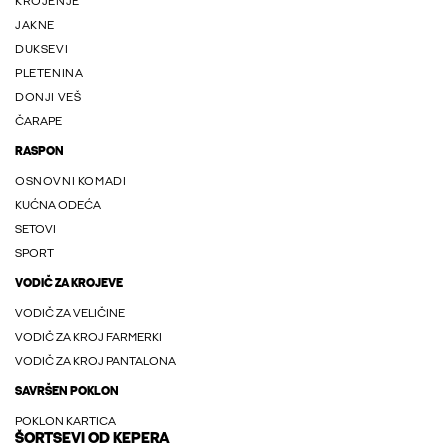
KROJENJE
JAKNE
DUKSEVI
PLETENINA
DONJI VEŠ
ČARAPE
RASPON
OSNOVNI KOMADI
KUĆNA ODEĆA
SETOVI
SPORT
VODIČ ZA KROJEVE
VODIČ ZA VELIČINE
VODIČ ZA KROJ FARMERKI
VODIČ ZA KROJ PANTALONA
SAVRŠEN POKLON
POKLON KARTICA
ŠORTSEVI OD KEPERA