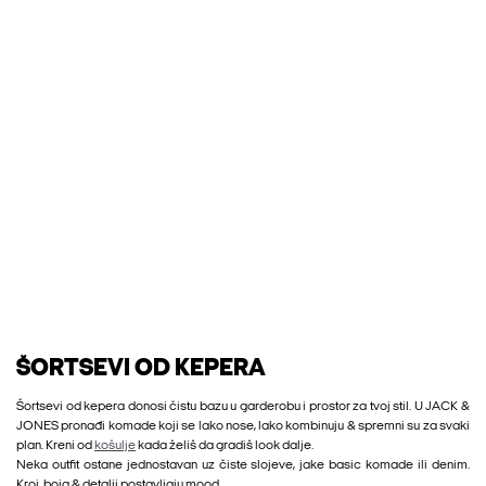
ŠORTSEVI OD KEPERA
Šortsevi od kepera donosi čistu bazu u garderobu i prostor za tvoj stil. U JACK &
JONES pronađi komade koji se lako nose, lako kombinuju & spremni su za svaki
plan. Kreni od
košulje
kada želiš da gradiš look dalje.
Neka outfit ostane jednostavan uz čiste slojeve, jake basic komade ili denim.
Kroj, boja & detalji postavljaju mood.