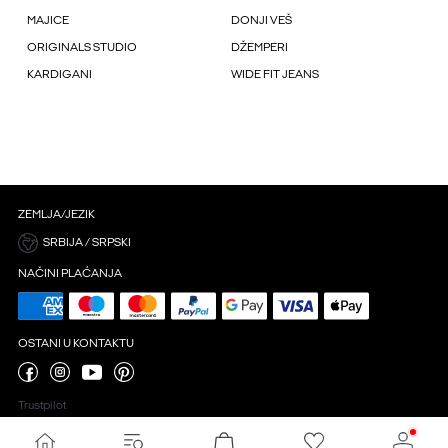
MAJICE
DONJI VEŠ
ORIGINALS STUDIO
DŽEMPERI
KARDIGANI
WIDE FIT JEANS
ZEMLJA/JEZIK
SRBIJA / SRPSKI
NAČINI PLAĆANJA
OSTANI U KONTAKTU
Trustpilot