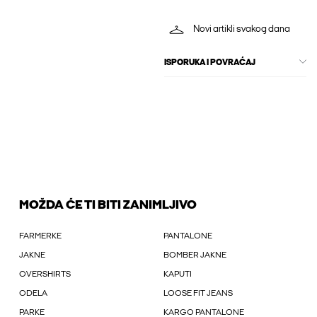
Novi artikli svakog dana
ISPORUKA I POVRAĆAJ
MOŽDA ĆE TI BITI ZANIMLJIVO
FARMERKE
PANTALONE
JAKNE
BOMBER JAKNE
OVERSHIRTS
KAPUTI
ODELA
LOOSE FIT JEANS
PARKE
KARGO PANTALONE