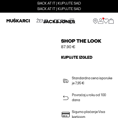
BACK AT IT | KUPUJTE SAD
BACK AT IT | KUPUJTE SAD
MUŠKARCI
ŽENE
DECA
SHOP THE LOOK
87.90 €
KUPUJTE IZGLED
Standardna cena isporuke
je 7,95 €
Povraćaj u roku od 100
dana
Sigurno plaćanje Visa
karticom