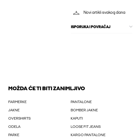
Novi artikli svakog dana
ISPORUKA I POVRAĆAJ
MOŽDA ĆE TI BITI ZANIMLJIVO
FARMERKE
PANTALONE
JAKNE
BOMBER JAKNE
OVERSHIRTS
KAPUTI
ODELA
LOOSE FIT JEANS
PARKE
KARGO PANTALONE