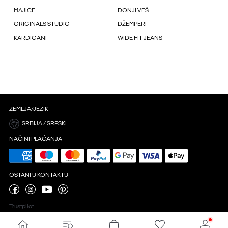
MAJICE
DONJI VEŠ
ORIGINALS STUDIO
DŽEMPERI
KARDIGANI
WIDE FIT JEANS
ZEMLJA/JEZIK
SRBIJA / SRPSKI
NAČINI PLAĆANJA
OSTANI U KONTAKTU
Trustpilot