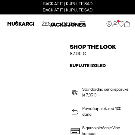
BACK AT IT | KUPUJTE SAD
BACK AT IT | KUPUJTE SAD
MUŠKARCI
ŽENE
DECA
SHOP THE LOOK
87.90 €
KUPUJTE IZGLED
Standardna cena isporuke
je 7,95 €
Povraćaj u roku od 100
dana
Sigurno plaćanje Visa
karticom