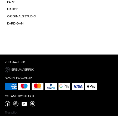
PARKE
MAJICE
ORIGINALS STUDIO
KARDIGANI
ZEMLJA/JEZIK
SRBIJA / SRPSKI
NAČINI PLAĆANJA
OSTANI U KONTAKTU
Trustpilot