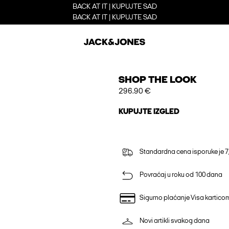
BACK AT IT | KUPUJTE SAD
BACK AT IT | KUPUJTE SAD
SHOP THE LOOK
296.90 €
KUPUJTE IZGLED
Standardna cena isporuke je 7
Povraćaj u roku od 100 dana
Sigurno plaćanje Visa kartico
Novi artikli svakog dana