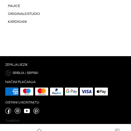
MAJICE
ORIGINALS STUDIO
KARDIGANI
ZEMLJA/JEZIK
SRBIJA / SRPSKI
NAČINI PLAĆANJA
OSTANI U KONTAKTU
Trustpilot