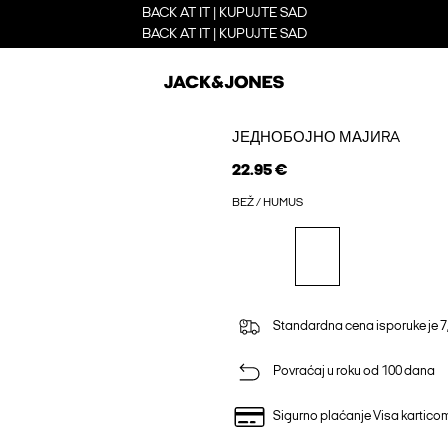
BACK AT IT | KUPUJTE SAD
BACK AT IT | KUPUJTE SAD
ЈЕДНОБОЈНО МАЈИRA
22.95 €
BEŽ / HUMUS
Standardna cena isporuke je 7
Povraćaj u roku od 100 dana
Sigurno plaćanje Visa kartico