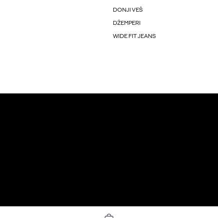
DONJI VEŠ
DŽEMPERI
WIDE FIT JEANS