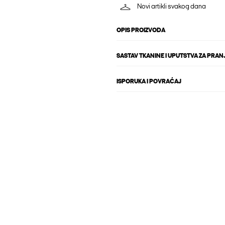
Novi artikli svakog dana
OPIS PROIZVODA
SASTAV TKANINE I UPUTSTVA ZA PRAN
ISPORUKA I POVRAĆAJ