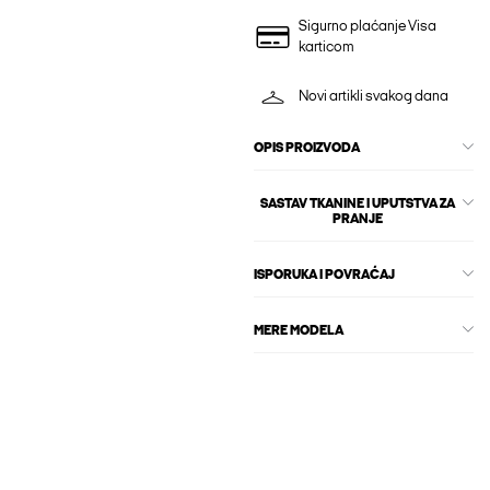
Sigurno plaćanje Visa
karticom
Novi artikli svakog dana
OPIS PROIZVODA
SASTAV TKANINE I UPUTSTVA ZA
PRANJE
ISPORUKA I POVRAĆAJ
MERE MODELA