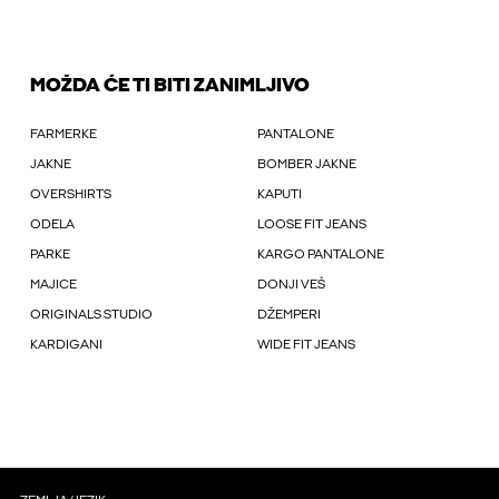
MOŽDA ĆE TI BITI ZANIMLJIVO
FARMERKE
PANTALONE
JAKNE
BOMBER JAKNE
OVERSHIRTS
KAPUTI
ODELA
LOOSE FIT JEANS
PARKE
KARGO PANTALONE
MAJICE
DONJI VEŠ
ORIGINALS STUDIO
DŽEMPERI
KARDIGANI
WIDE FIT JEANS