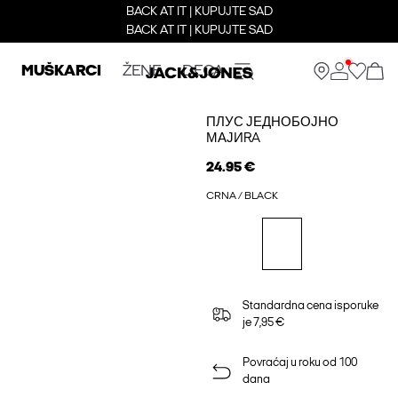
BACK AT IT | KUPUJTE SAD
BACK AT IT | KUPUJTE SAD
MUŠKARCI
ŽENE
DECA
ПЛУС ЈЕДНОБОЈНО
МАЈИRA
24.95 €
CRNA / BLACK
Standardna cena isporuke
je 7,95 €
Povraćaj u roku od 100
dana