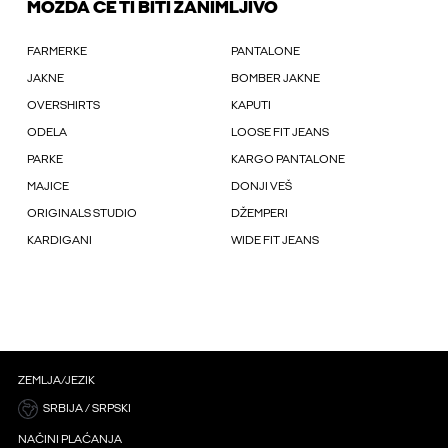
MOŽDA ĆE TI BITI ZANIMLJIVO
FARMERKE
PANTALONE
JAKNE
BOMBER JAKNE
OVERSHIRTS
KAPUTI
ODELA
LOOSE FIT JEANS
PARKE
KARGO PANTALONE
MAJICE
DONJI VEŠ
ORIGINALS STUDIO
DŽEMPERI
KARDIGANI
WIDE FIT JEANS
ZEMLJA/JEZIK
SRBIJA / SRPSKI
NAČINI PLAĆANJA