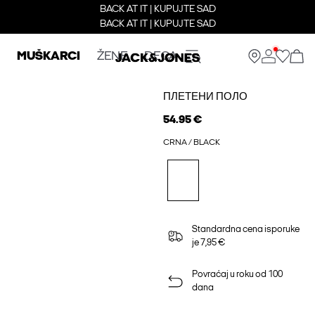
BACK AT IT | KUPUJTE SAD
BACK AT IT | KUPUJTE SAD
MUŠKARCI
ŽENE
DECA
ПЛЕТЕНИ ПОЛО
54.95 €
CRNA / BLACK
Standardna cena isporuke
je 7,95 €
Povraćaj u roku od 100
dana