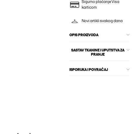
Sigurno plaćanje Visa
karticom
Novi artikli svakog dana
OPIS PROIZVODA
SASTAV TKANINE I UPUTSTVA ZA
PRANJE
ISPORUKA I POVRAĆAJ