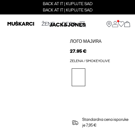
BACK AT IT | KUPUJTE SAD
BACK AT IT | KUPUJTE SAD
MUŠKARCI
ŽENE
DECA
ЛОГО МАЈИRA
27.95 €
ZELENA / SMOKEYOLIVE
Standardna cena isporuke
je 7,95 €