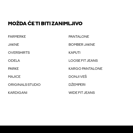
MOŽDA ĆE TI BITI ZANIMLJIVO
FARMERKE
PANTALONE
JAKNE
BOMBER JAKNE
OVERSHIRTS
KAPUTI
ODELA
LOOSE FIT JEANS
PARKE
KARGO PANTALONE
MAJICE
DONJI VEŠ
ORIGINALS STUDIO
DŽEMPERI
KARDIGANI
WIDE FIT JEANS