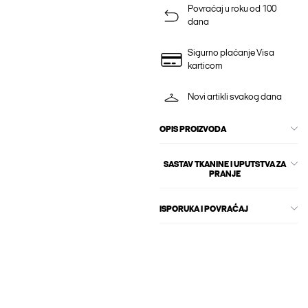
Povraćaj u roku od 100
dana
Sigurno plaćanje Visa
karticom
Novi artikli svakog dana
OPIS PROIZVODA
SASTAV TKANINE I UPUTSTVA ZA
PRANJE
ISPORUKA I POVRAĆAJ