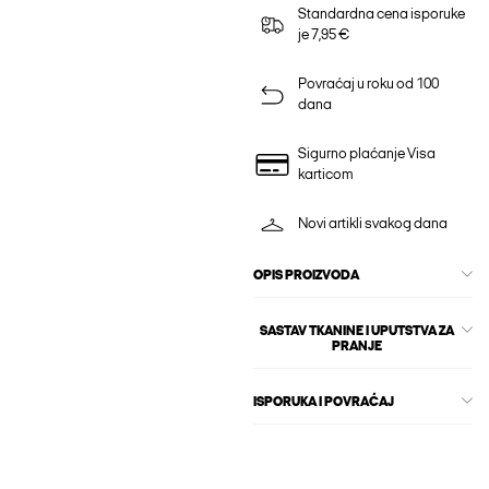
Standardna cena isporuke
je 7,95 €
Povraćaj u roku od 100
dana
Sigurno plaćanje Visa
karticom
Novi artikli svakog dana
OPIS PROIZVODA
SASTAV TKANINE I UPUTSTVA ZA
PRANJE
ISPORUKA I POVRAĆAJ