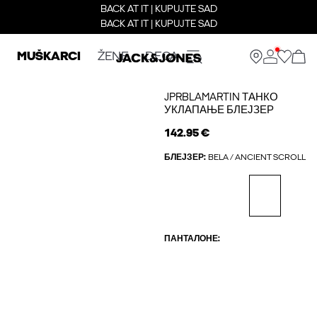
BACK AT IT | KUPUJTE SAD
BACK AT IT | KUPUJTE SAD
MUŠKARCI
ŽENE
DECA
JPRBLAMARTIN ТАНКО
УКЛАПАЊЕ БЛЕЈЗЕР
142.95 €
БЛЕЈЗЕР:
BELA / ANCIENT SCROLL
ПАНТАЛОНЕ: