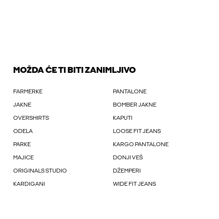
MOŽDA ĆE TI BITI ZANIMLJIVO
FARMERKE
PANTALONE
JAKNE
BOMBER JAKNE
OVERSHIRTS
KAPUTI
ODELA
LOOSE FIT JEANS
PARKE
KARGO PANTALONE
MAJICE
DONJI VEŠ
ORIGINALS STUDIO
DŽEMPERI
KARDIGANI
WIDE FIT JEANS