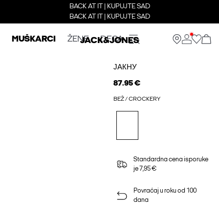
BACK AT IT | KUPUJTE SAD
BACK AT IT | KUPUJTE SAD
MUŠKARCI
ŽENE
DECA
ЈАКНУ
87.95 €
BEŽ / CROCKERY
Standardna cena isporuke
je 7,95 €
Povraćaj u roku od 100
dana