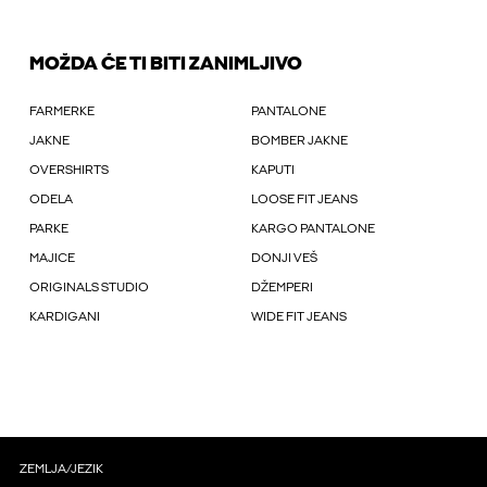
MOŽDA ĆE TI BITI ZANIMLJIVO
FARMERKE
PANTALONE
JAKNE
BOMBER JAKNE
OVERSHIRTS
KAPUTI
ODELA
LOOSE FIT JEANS
PARKE
KARGO PANTALONE
MAJICE
DONJI VEŠ
ORIGINALS STUDIO
DŽEMPERI
KARDIGANI
WIDE FIT JEANS
ZEMLJA/JEZIK