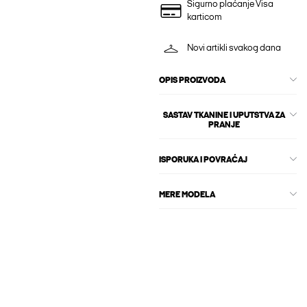
Sigurno plaćanje Visa
karticom
Novi artikli svakog dana
OPIS PROIZVODA
SASTAV TKANINE I UPUTSTVA ZA
PRANJE
ISPORUKA I POVRAĆAJ
MERE MODELA