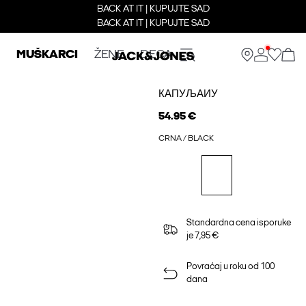
BACK AT IT | KUPUJTE SAD
BACK AT IT | KUPUJTE SAD
MUŠKARCI
ŽENE
DECA
КАПУЉАИУ
54.95 €
CRNA / BLACK
Standardna cena isporuke
je 7,95 €
Povraćaj u roku od 100
dana