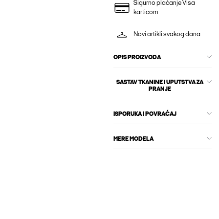
Sigurno plaćanje Visa
karticom
Novi artikli svakog dana
OPIS PROIZVODA
SASTAV TKANINE I UPUTSTVA ZA
PRANJE
ISPORUKA I POVRAĆAJ
MERE MODELA