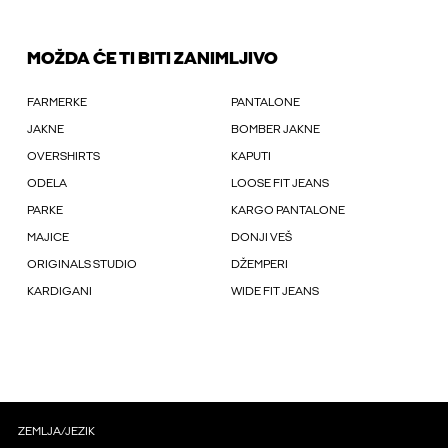
MOŽDA ĆE TI BITI ZANIMLJIVO
FARMERKE
PANTALONE
JAKNE
BOMBER JAKNE
OVERSHIRTS
KAPUTI
ODELA
LOOSE FIT JEANS
PARKE
KARGO PANTALONE
MAJICE
DONJI VEŠ
ORIGINALS STUDIO
DŽEMPERI
KARDIGANI
WIDE FIT JEANS
ZEMLJA/JEZIK