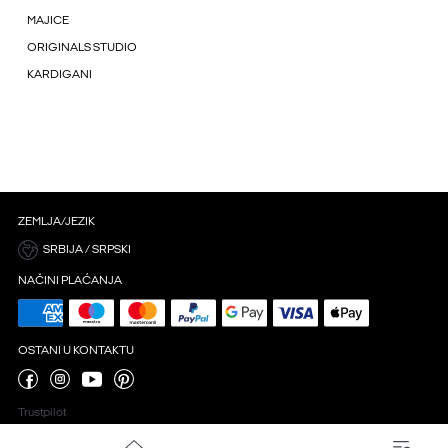
MAJICE
ORIGINALS STUDIO
KARDIGANI
ZEMLJA/JEZIK
SRBIJA / SRPSKI
NAČINI PLAĆANJA
OSTANI U KONTAKTU
Trustpilot