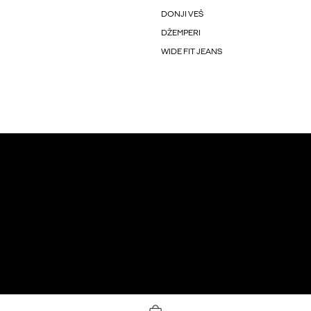
DONJI VEŠ
DŽEMPERI
WIDE FIT JEANS