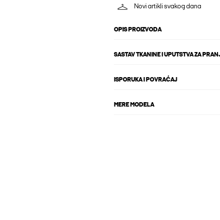
Novi artikli svakog dana
OPIS PROIZVODA
SASTAV TKANINE I UPUTSTVA ZA PRAN
ISPORUKA I POVRAĆAJ
MERE MODELA