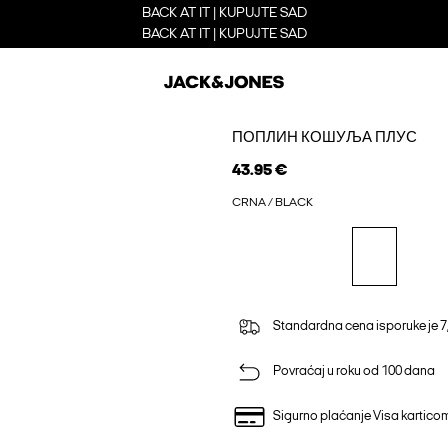
BACK AT IT | KUPUJTE SAD
BACK AT IT | KUPUJTE SAD
ПОПЛИН КОШУЉА ПЛУС
43.95 €
CRNA / BLACK
Standardna cena isporuke je 7
Povraćaj u roku od 100 dana
Sigurno plaćanje Visa kartico