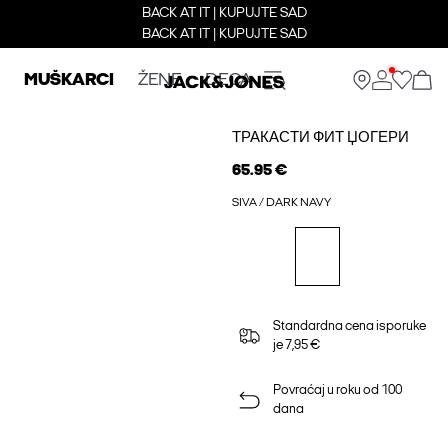
BACK AT IT | KUPUJTE SAD
BACK AT IT | KUPUJTE SAD
MUŠKARCI
ŽENE
DECA
ТРАКАСТИ ФИТ ЏОГЕРИ
65.95 €
SIVA / DARK NAVY
Standardna cena isporuke
je 7,95 €
Povraćaj u roku od 100
dana