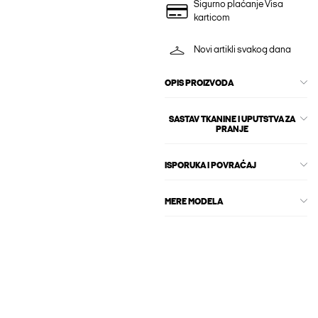
Sigurno plaćanje Visa
karticom
Novi artikli svakog dana
OPIS PROIZVODA
SASTAV TKANINE I UPUTSTVA ZA
PRANJE
ISPORUKA I POVRAĆAJ
MERE MODELA