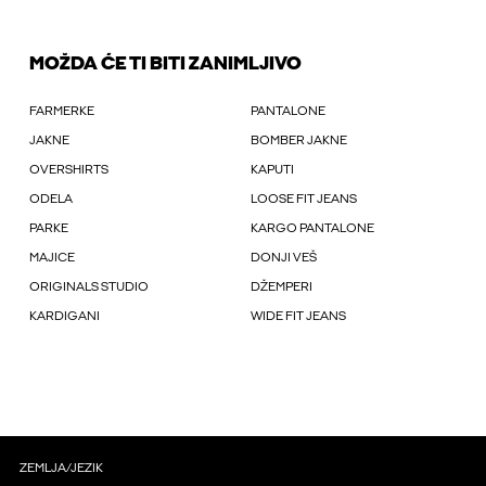
MOŽDA ĆE TI BITI ZANIMLJIVO
FARMERKE
PANTALONE
JAKNE
BOMBER JAKNE
OVERSHIRTS
KAPUTI
ODELA
LOOSE FIT JEANS
PARKE
KARGO PANTALONE
MAJICE
DONJI VEŠ
ORIGINALS STUDIO
DŽEMPERI
KARDIGANI
WIDE FIT JEANS
ZEMLJA/JEZIK