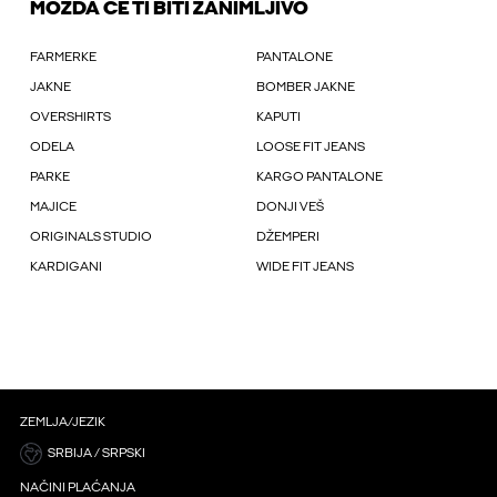
MOŽDA ĆE TI BITI ZANIMLJIVO
FARMERKE
PANTALONE
JAKNE
BOMBER JAKNE
OVERSHIRTS
KAPUTI
ODELA
LOOSE FIT JEANS
PARKE
KARGO PANTALONE
MAJICE
DONJI VEŠ
ORIGINALS STUDIO
DŽEMPERI
KARDIGANI
WIDE FIT JEANS
ZEMLJA/JEZIK
SRBIJA / SRPSKI
NAČINI PLAĆANJA