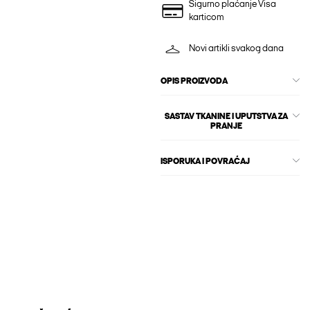
Sigurno plaćanje Visa
karticom
Novi artikli svakog dana
OPIS PROIZVODA
SASTAV TKANINE I UPUTSTVA ZA
PRANJE
ISPORUKA I POVRAĆAJ