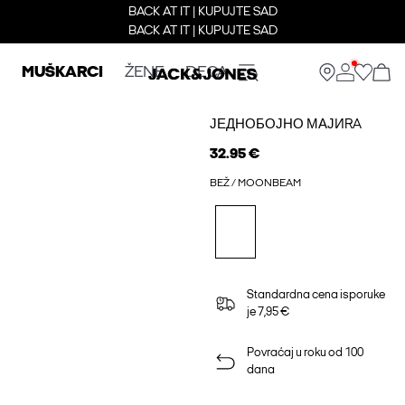
BACK AT IT | KUPUJTE SAD
BACK AT IT | KUPUJTE SAD
MUŠKARCI
ŽENE
DECA
ЈЕДНОБОЈНО МАЈИRA
32.95 €
BEŽ / MOONBEAM
Standardna cena isporuke
je 7,95 €
Povraćaj u roku od 100
dana