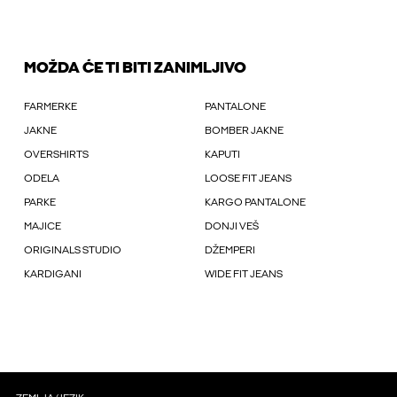
MOŽDA ĆE TI BITI ZANIMLJIVO
FARMERKE
PANTALONE
JAKNE
BOMBER JAKNE
OVERSHIRTS
KAPUTI
ODELA
LOOSE FIT JEANS
PARKE
KARGO PANTALONE
MAJICE
DONJI VEŠ
ORIGINALS STUDIO
DŽEMPERI
KARDIGANI
WIDE FIT JEANS