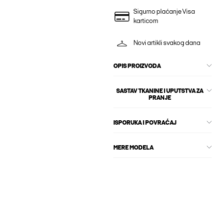
Sigurno plaćanje Visa
karticom
Novi artikli svakog dana
OPIS PROIZVODA
SASTAV TKANINE I UPUTSTVA ZA
PRANJE
ISPORUKA I POVRAĆAJ
MERE MODELA