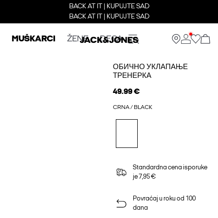
BACK AT IT | KUPUJTE SAD
BACK AT IT | KUPUJTE SAD
MUŠKARCI
ŽENE
DECA
ОБИЧНО УКЛАПАЊЕ
ТРЕНЕРКА
49.99 €
CRNA / BLACK
Standardna cena isporuke
je 7,95 €
Povraćaj u roku od 100
dana