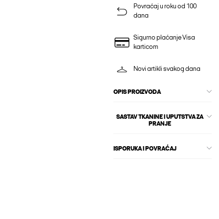
Povraćaj u roku od 100
dana
Sigurno plaćanje Visa
karticom
Novi artikli svakog dana
OPIS PROIZVODA
SASTAV TKANINE I UPUTSTVA ZA
PRANJE
ISPORUKA I POVRAĆAJ