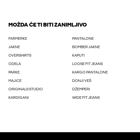
MOŽDA ĆE TI BITI ZANIMLJIVO
FARMERKE
PANTALONE
JAKNE
BOMBER JAKNE
OVERSHIRTS
KAPUTI
ODELA
LOOSE FIT JEANS
PARKE
KARGO PANTALONE
MAJICE
DONJI VEŠ
ORIGINALS STUDIO
DŽEMPERI
KARDIGANI
WIDE FIT JEANS