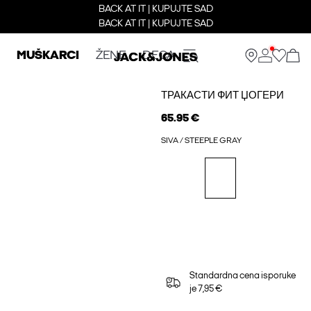
BACK AT IT | KUPUJTE SAD
BACK AT IT | KUPUJTE SAD
MUŠKARCI
ŽENE
DECA
ТРАКАСТИ ФИТ ЏОГЕРИ
65.95 €
SIVA / STEEPLE GRAY
Standardna cena isporuke
je 7,95 €