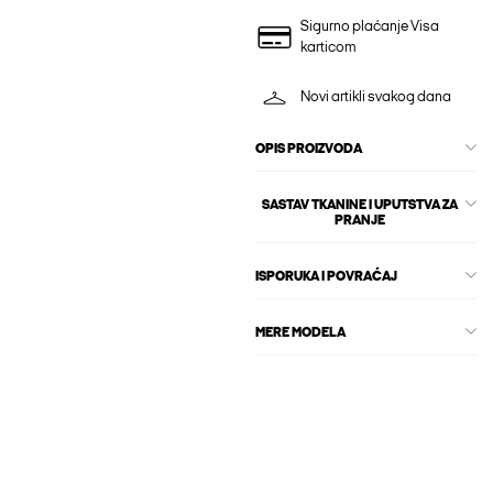
Sigurno plaćanje Visa
karticom
Novi artikli svakog dana
OPIS PROIZVODA
SASTAV TKANINE I UPUTSTVA ZA
PRANJE
ISPORUKA I POVRAĆAJ
MERE MODELA