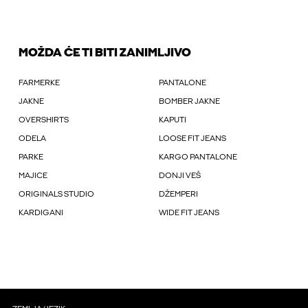
MOŽDA ĆE TI BITI ZANIMLJIVO
FARMERKE
PANTALONE
JAKNE
BOMBER JAKNE
OVERSHIRTS
KAPUTI
ODELA
LOOSE FIT JEANS
PARKE
KARGO PANTALONE
MAJICE
DONJI VEŠ
ORIGINALS STUDIO
DŽEMPERI
KARDIGANI
WIDE FIT JEANS