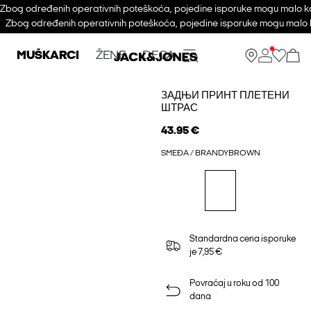
Zbog određenih operativnih poteškoća, pojedine isporuke mogu malo ka
Zbog određenih operativnih poteškoća, pojedine isporuke mogu malo k
MUŠKARCI
ŽENE
DECA
ЗАДЊИ ПРИНТ ПЛЕТЕНИ
ШТРАС
43.95 €
SMEĐA / BRANDYBROWN
Standardna cena isporuke
je 7,95 €
Povraćaj u roku od 100
dana