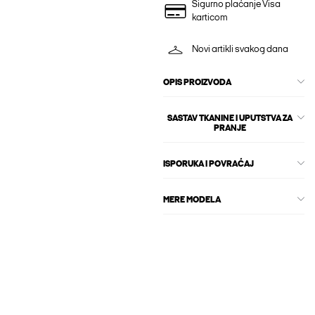
Sigurno plaćanje Visa
karticom
Novi artikli svakog dana
OPIS PROIZVODA
SASTAV TKANINE I UPUTSTVA ZA
PRANJE
ISPORUKA I POVRAĆAJ
MERE MODELA