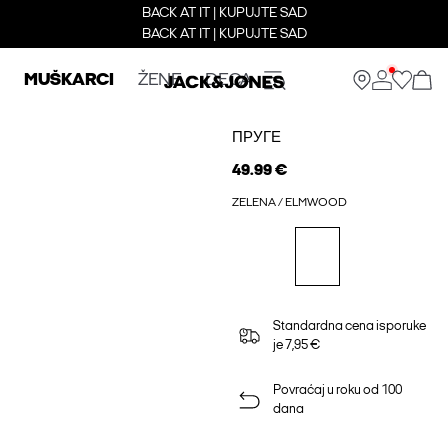
BACK AT IT | KUPUJTE SAD
BACK AT IT | KUPUJTE SAD
MUŠKARCI
ŽENE
DECA
ПРУГЕ
49.99 €
ZELENA / ELMWOOD
Standardna cena isporuke
je 7,95 €
Povraćaj u roku od 100
dana