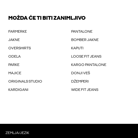
MOŽDA ĆE TI BITI ZANIMLJIVO
FARMERKE
PANTALONE
JAKNE
BOMBER JAKNE
OVERSHIRTS
KAPUTI
ODELA
LOOSE FIT JEANS
PARKE
KARGO PANTALONE
MAJICE
DONJI VEŠ
ORIGINALS STUDIO
DŽEMPERI
KARDIGANI
WIDE FIT JEANS
ZEMLJA/JEZIK