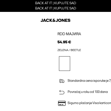
BACK AT IT | KUPUJTE SAD
BACK AT IT | KUPUJTE SAD
RDD МАЈИRA
54.95 €
ZELENA / BEETLE
Standardna cena isporuke je 7
Povraćaj u roku od 100 dana
Sigurno plaćanje Visa kartico