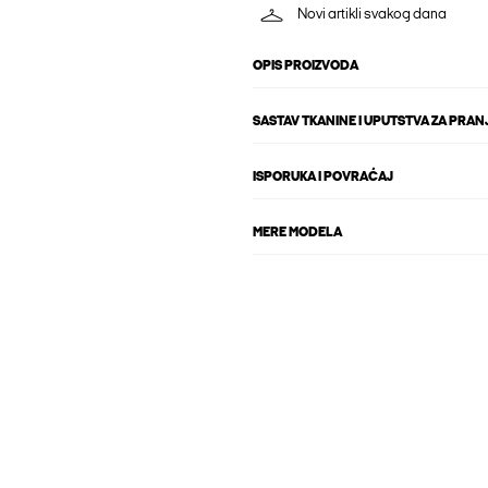
Novi artikli svakog dana
OPIS PROIZVODA
SASTAV TKANINE I UPUTSTVA ZA PRAN
ISPORUKA I POVRAĆAJ
MERE MODELA