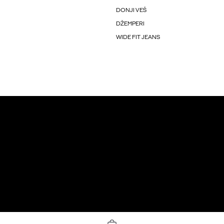
DONJI VEŠ
DŽEMPERI
WIDE FIT JEANS