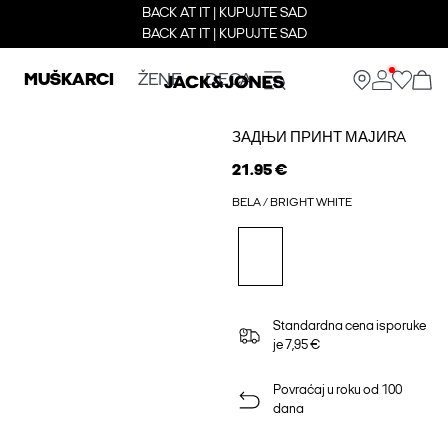
BACK AT IT | KUPUJTE SAD
BACK AT IT | KUPUJTE SAD
MUŠKARCI
ŽENE
DECA
ЗАДЊИ ПРИНТ МАЈИRA
21.95 €
BELA / BRIGHT WHITE
Standardna cena isporuke
je 7,95 €
Povraćaj u roku od 100
dana