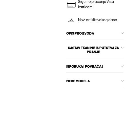
Sigurno plaćanje Visa
karticom
Novi artikli svakog dana
OPIS PROIZVODA
SASTAV TKANINE I UPUTSTVA ZA
PRANJE
ISPORUKA I POVRAĆAJ
MERE MODELA