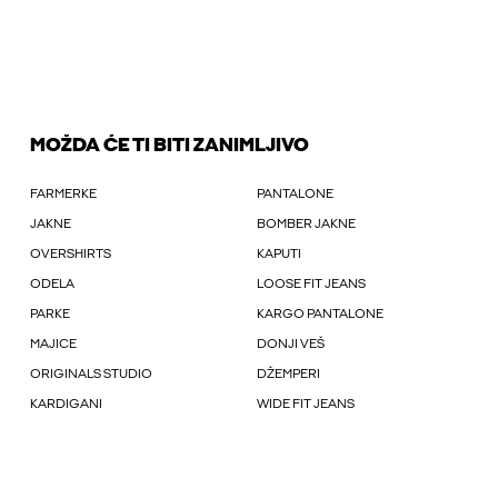
MOŽDA ĆE TI BITI ZANIMLJIVO
FARMERKE
PANTALONE
JAKNE
BOMBER JAKNE
OVERSHIRTS
KAPUTI
ODELA
LOOSE FIT JEANS
PARKE
KARGO PANTALONE
MAJICE
DONJI VEŠ
ORIGINALS STUDIO
DŽEMPERI
KARDIGANI
WIDE FIT JEANS