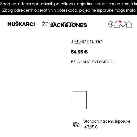
Zbog određenih operativnih poteškoća, pojedine isporuke mogu malo ka
Zbog određenih operativnih poteškoća, pojedine isporuke mogu malo k
MUŠKARCI
ŽENE
DECA
ЈЕДНОБОЈНО
54.95 €
BELA / ANCIENT SCROLL
Standardna cena isporuke
je 7,95 €