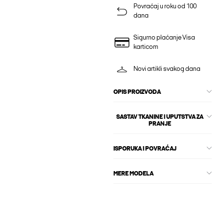
Povraćaj u roku od 100
dana
Sigurno plaćanje Visa
karticom
Novi artikli svakog dana
OPIS PROIZVODA
SASTAV TKANINE I UPUTSTVA ZA
PRANJE
ISPORUKA I POVRAĆAJ
MERE MODELA