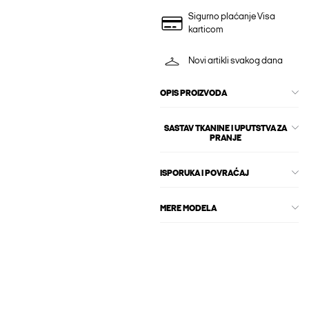
Sigurno plaćanje Visa
karticom
Novi artikli svakog dana
OPIS PROIZVODA
SASTAV TKANINE I UPUTSTVA ZA
PRANJE
ISPORUKA I POVRAĆAJ
MERE MODELA