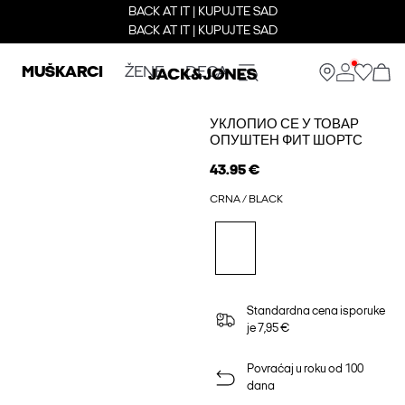
BACK AT IT | KUPUJTE SAD
BACK AT IT | KUPUJTE SAD
MUŠKARCI
ŽENE
DECA
УКЛОПИО СЕ У ТОВАР
ОПУШТЕН ФИТ ШОРТС
43.95 €
CRNA / BLACK
Standardna cena isporuke
je 7,95 €
Povraćaj u roku od 100
dana