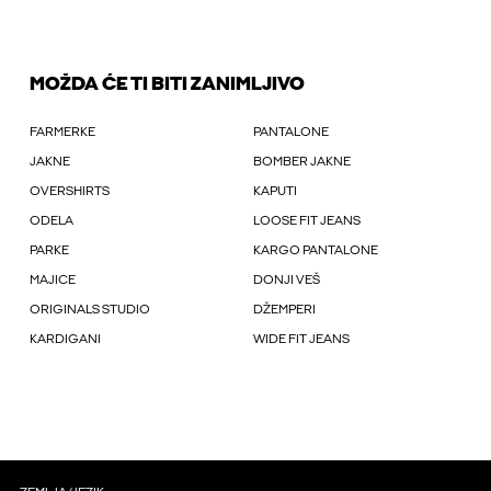
MOŽDA ĆE TI BITI ZANIMLJIVO
FARMERKE
PANTALONE
JAKNE
BOMBER JAKNE
OVERSHIRTS
KAPUTI
ODELA
LOOSE FIT JEANS
PARKE
KARGO PANTALONE
MAJICE
DONJI VEŠ
ORIGINALS STUDIO
DŽEMPERI
KARDIGANI
WIDE FIT JEANS