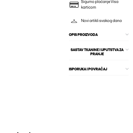
Sigurno plaćanje Visa
karticom
Novi artikli svakog dana
OPIS PROIZVODA
SASTAV TKANINE I UPUTSTVA ZA
PRANJE
ISPORUKA I POVRAĆAJ