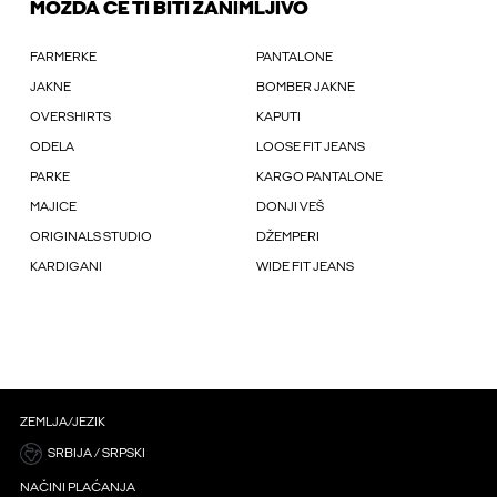
MOŽDA ĆE TI BITI ZANIMLJIVO
FARMERKE
PANTALONE
JAKNE
BOMBER JAKNE
OVERSHIRTS
KAPUTI
ODELA
LOOSE FIT JEANS
PARKE
KARGO PANTALONE
MAJICE
DONJI VEŠ
ORIGINALS STUDIO
DŽEMPERI
KARDIGANI
WIDE FIT JEANS
ZEMLJA/JEZIK
SRBIJA / SRPSKI
NAČINI PLAĆANJA