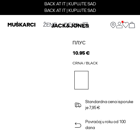
BACK AT IT | KUPUJTE SAD
BACK AT IT | KUPUJTE SAD
MUŠKARCI
ŽENE
DECA
ПЛУС
10.95 €
CRNA / BLACK
Standardna cena isporuke
je 7,95 €
Povraćaj u roku od 100
dana