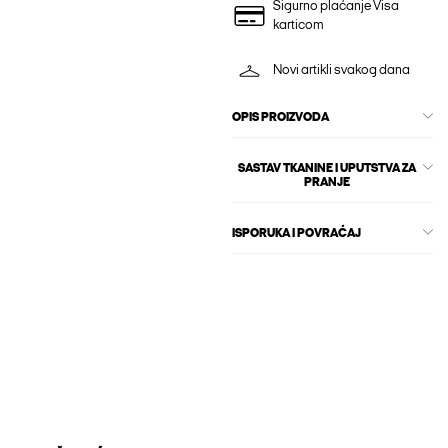
Sigurno plaćanje Visa
karticom
Novi artikli svakog dana
OPIS PROIZVODA
SASTAV TKANINE I UPUTSTVA ZA
PRANJE
ISPORUKA I POVRAĆAJ