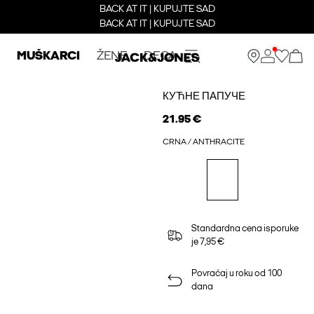
BACK AT IT | KUPUJTE SAD
BACK AT IT | KUPUJTE SAD
MUŠKARCI
ŽENE
DECA
КУЋНЕ ПАПУЧЕ
21.95 €
CRNA / ANTHRACITE
Standardna cena isporuke
je 7,95 €
Povraćaj u roku od 100
dana