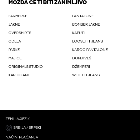
MOŽDA ĆE TI BITI ZANIMLJIVO
FARMERKE
PANTALONE
JAKNE
BOMBER JAKNE
OVERSHIRTS
KAPUTI
ODELA
LOOSE FIT JEANS
PARKE
KARGO PANTALONE
MAJICE
DONJI VEŠ
ORIGINALS STUDIO
DŽEMPERI
KARDIGANI
WIDE FIT JEANS
ZEMLJA/JEZIK
SRBIJA / SRPSKI
NAČINI PLAĆANJA