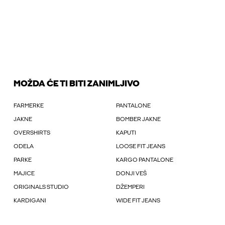
MOŽDA ĆE TI BITI ZANIMLJIVO
FARMERKE
PANTALONE
JAKNE
BOMBER JAKNE
OVERSHIRTS
KAPUTI
ODELA
LOOSE FIT JEANS
PARKE
KARGO PANTALONE
MAJICE
DONJI VEŠ
ORIGINALS STUDIO
DŽEMPERI
KARDIGANI
WIDE FIT JEANS