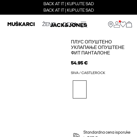
BACK AT IT | KUPUJTE SAD
BACK AT IT | KUPUJTE SAD
MUŠKARCI
ŽENE
DECA
ПЛУС ОПУШТЕНО
УКЛАПАЊЕ ОПУШТЕНЕ
ФИТ ПАНТАЛОНЕ
54.95 €
SIVA / CASTLEROCK
Standardna cena isporuke