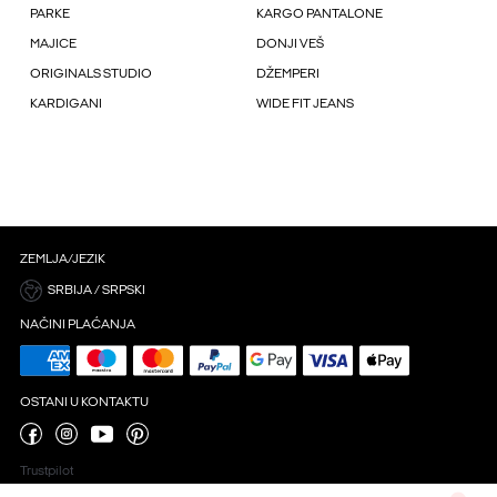
PARKE
KARGO PANTALONE
MAJICE
DONJI VEŠ
ORIGINALS STUDIO
DŽEMPERI
KARDIGANI
WIDE FIT JEANS
ZEMLJA/JEZIK
SRBIJA / SRPSKI
NAČINI PLAĆANJA
OSTANI U KONTAKTU
Trustpilot