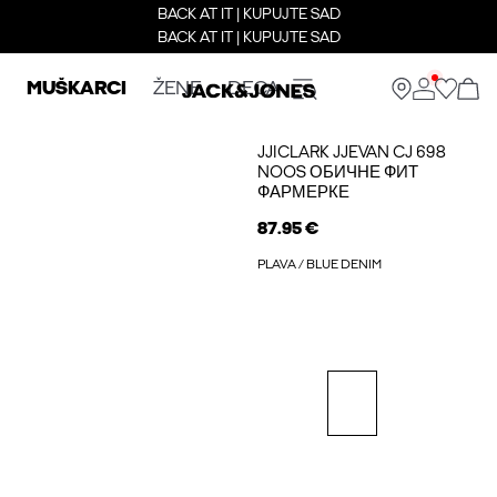
BACK AT IT | KUPUJTE SAD
BACK AT IT | KUPUJTE SAD
MUŠKARCI
ŽENE
DECA
JJICLARK JJEVAN CJ 698
NOOS ОБИЧНЕ ФИТ
ФАРМЕРКЕ
87.95 €
PLAVA / BLUE DENIM