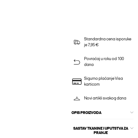
Standardna cena isporuke
je 7,95 €
Povraćaj u roku od 100
dana
Sigurno plaćanje Visa
karticom
Novi artikli svakog dana
OPIS PROIZVODA
SASTAV TKANINE I UPUTSTVA ZA
PRANJE