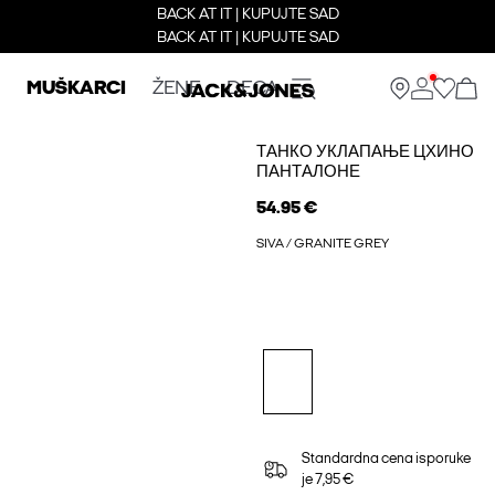
BACK AT IT | KUPUJTE SAD
BACK AT IT | KUPUJTE SAD
MUŠKARCI
ŽENE
DECA
ТАНКО УКЛАПАЊЕ ЦХИНО
ПАНТАЛОНЕ
54.95 €
SIVA / GRANITE GREY
Standardna cena isporuke
je 7,95 €