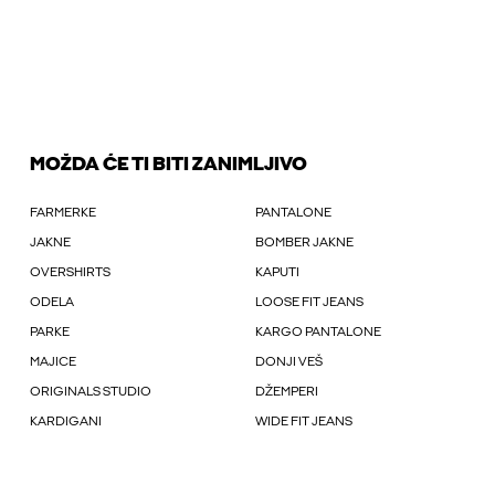
MOŽDA ĆE TI BITI ZANIMLJIVO
FARMERKE
PANTALONE
JAKNE
BOMBER JAKNE
OVERSHIRTS
KAPUTI
ODELA
LOOSE FIT JEANS
PARKE
KARGO PANTALONE
MAJICE
DONJI VEŠ
ORIGINALS STUDIO
DŽEMPERI
KARDIGANI
WIDE FIT JEANS