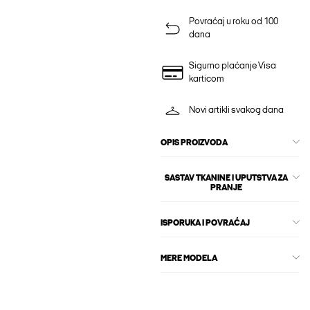
Povraćaj u roku od 100
dana
Sigurno plaćanje Visa
karticom
Novi artikli svakog dana
OPIS PROIZVODA
SASTAV TKANINE I UPUTSTVA ZA
PRANJE
ISPORUKA I POVRAĆAJ
MERE MODELA