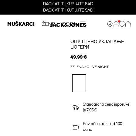
BACK AT IT | KUPUJTE SAD
BACK AT IT | KUPUJTE SAD
MUŠKARCI
ŽENE
DECA
ОПУШТЕНО УКЛАПАЊЕ
ЏОГЕРИ
49.99 €
ZELENA / OLIVE NIGHT
Standardna cena isporuke
je 7,95 €
Povraćaj u roku od 100
dana