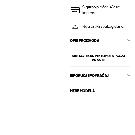
Sigurno plaćanje Visa
karticom
Novi artikli svakog dana
OPIS PROIZVODA
SASTAV TKANINE I UPUTSTVA ZA
PRANJE
ISPORUKA I POVRAĆAJ
MERE MODELA