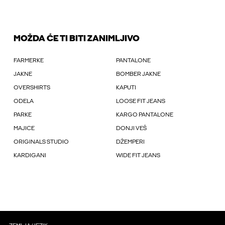
MOŽDA ĆE TI BITI ZANIMLJIVO
FARMERKE
PANTALONE
JAKNE
BOMBER JAKNE
OVERSHIRTS
KAPUTI
ODELA
LOOSE FIT JEANS
PARKE
KARGO PANTALONE
MAJICE
DONJI VEŠ
ORIGINALS STUDIO
DŽEMPERI
KARDIGANI
WIDE FIT JEANS