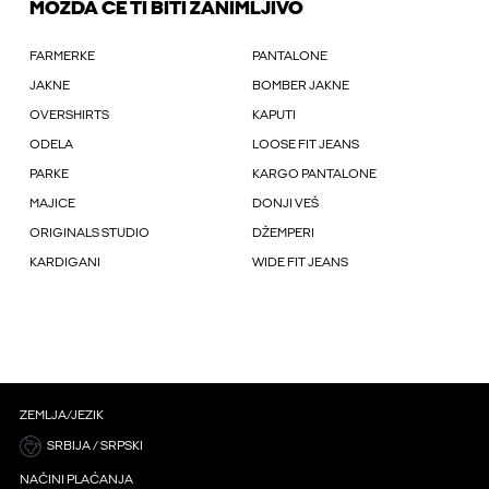
MOŽDA ĆE TI BITI ZANIMLJIVO
FARMERKE
PANTALONE
JAKNE
BOMBER JAKNE
OVERSHIRTS
KAPUTI
ODELA
LOOSE FIT JEANS
PARKE
KARGO PANTALONE
MAJICE
DONJI VEŠ
ORIGINALS STUDIO
DŽEMPERI
KARDIGANI
WIDE FIT JEANS
ZEMLJA/JEZIK
SRBIJA / SRPSKI
NAČINI PLAĆANJA