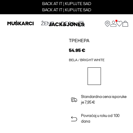
BACK AT IT | KUPUJTE SAD
BACK AT IT | KUPUJTE SAD
MUŠKARCI
ŽENE
DECA
ТРЕНЕРА
54.95 €
BELA / BRIGHT WHITE
Standardna cena isporuke
je 7,95 €
Povraćaj u roku od 100
dana