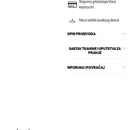
Sigurno plaćanje Visa
karticom
Novi artikli svakog dana
OPIS PROIZVODA
SASTAV TKANINE I UPUTSTVA ZA
PRANJE
ISPORUKA I POVRAĆAJ