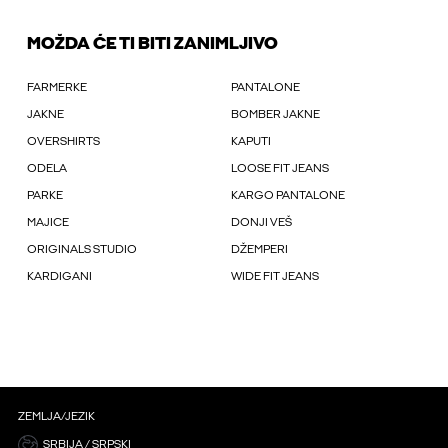
MOŽDA ĆE TI BITI ZANIMLJIVO
FARMERKE
PANTALONE
JAKNE
BOMBER JAKNE
OVERSHIRTS
KAPUTI
ODELA
LOOSE FIT JEANS
PARKE
KARGO PANTALONE
MAJICE
DONJI VEŠ
ORIGINALS STUDIO
DŽEMPERI
KARDIGANI
WIDE FIT JEANS
ZEMLJA/JEZIK
SRBIJA / SRPSKI