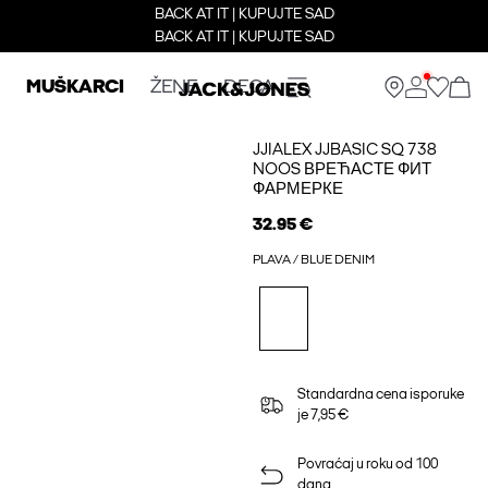
BACK AT IT | KUPUJTE SAD
BACK AT IT | KUPUJTE SAD
MUŠKARCI
ŽENE
DECA
JJIALEX JJBASIC SQ 738
NOOS ВРЕЋАСТЕ ФИТ
ФАРМЕРКЕ
32.95 €
PLAVA / BLUE DENIM
Standardna cena isporuke
je 7,95 €
Povraćaj u roku od 100
dana