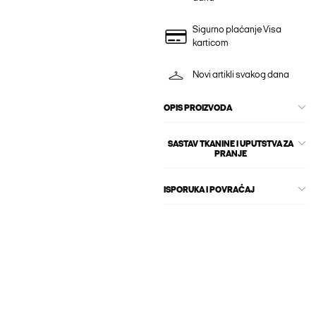
Sigurno plaćanje Visa
karticom
Novi artikli svakog dana
OPIS PROIZVODA
SASTAV TKANINE I UPUTSTVA ZA
PRANJE
ISPORUKA I POVRAĆAJ