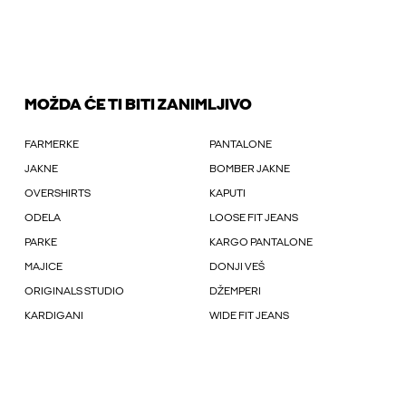
MOŽDA ĆE TI BITI ZANIMLJIVO
FARMERKE
PANTALONE
JAKNE
BOMBER JAKNE
OVERSHIRTS
KAPUTI
ODELA
LOOSE FIT JEANS
PARKE
KARGO PANTALONE
MAJICE
DONJI VEŠ
ORIGINALS STUDIO
DŽEMPERI
KARDIGANI
WIDE FIT JEANS