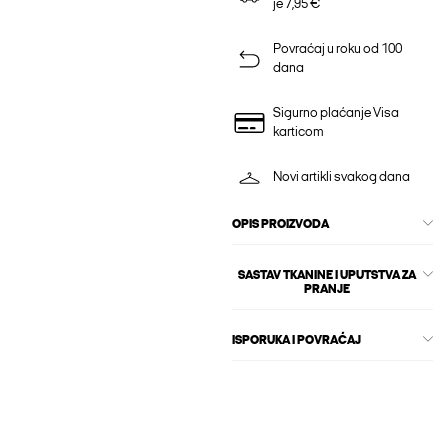
je 7,95 €
Povraćaj u roku od 100
dana
Sigurno plaćanje Visa
karticom
Novi artikli svakog dana
OPIS PROIZVODA
SASTAV TKANINE I UPUTSTVA ZA
PRANJE
ISPORUKA I POVRAĆAJ