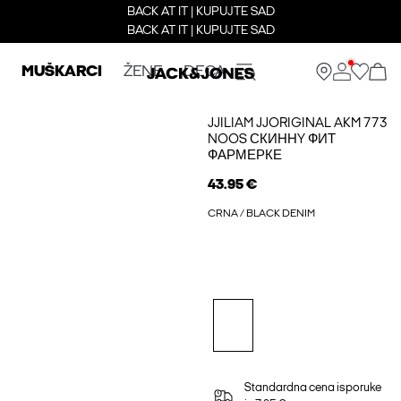
BACK AT IT | KUPUJTE SAD
BACK AT IT | KUPUJTE SAD
MUŠKARCI
ŽENE
DECA
JJILIAM JJORIGINAL AKM 773
NOOS СКИННY ФИТ
ФАРМЕРКЕ
43.95 €
CRNA / BLACK DENIM
Standardna cena isporuke