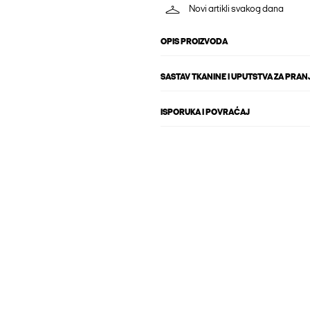
Novi artikli svakog dana
OPIS PROIZVODA
SASTAV TKANINE I UPUTSTVA ZA PRAN
ISPORUKA I POVRAĆAJ