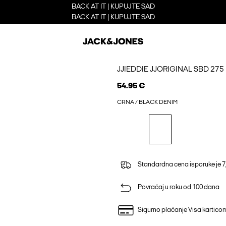
BACK AT IT | KUPUJTE SAD
BACK AT IT | KUPUJTE SAD
JJIEDDIE JJORIGINAL SBD 2
54.95 €
CRNA / BLACK DENIM
Standardna cena isporuke je 7
Povraćaj u roku od 100 dana
Sigurno plaćanje Visa kartico