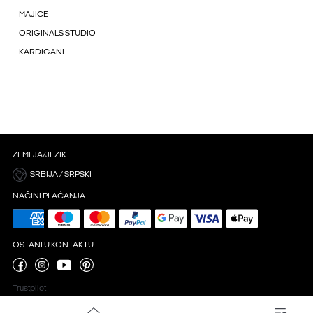
MAJICE
ORIGINALS STUDIO
KARDIGANI
ZEMLJA/JEZIK
SRBIJA / SRPSKI
NAČINI PLAĆANJA
OSTANI U KONTAKTU
Trustpilot