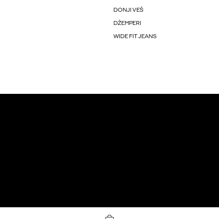
DONJI VEŠ
DŽEMPERI
WIDE FIT JEANS