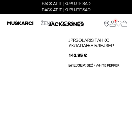
BACK AT IT | KUPUJTE SAD
BACK AT IT | KUPUJTE SAD
MUŠKARCI
ŽENE
DECA
JPRSOLARIS ТАНКО
УКЛАПАЊЕ БЛЕЈЗЕР
142.95 €
БЛЕЈЗЕР:
BEŽ / WHITE PEPPER