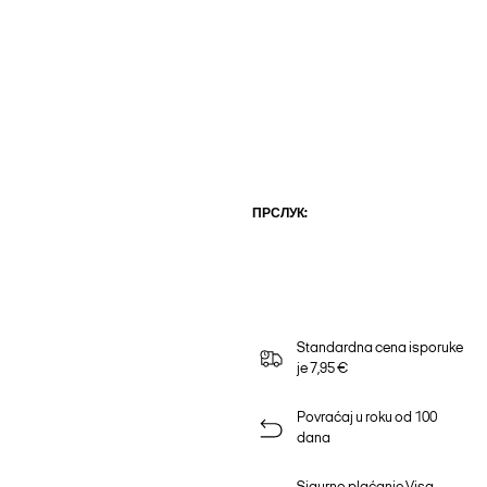
ПРСЛУК:
Standardna cena isporuke
je 7,95 €
Povraćaj u roku od 100
dana