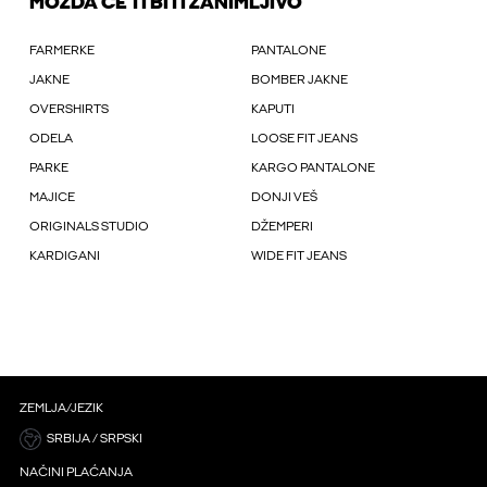
MOŽDA ĆE TI BITI ZANIMLJIVO
FARMERKE
PANTALONE
JAKNE
BOMBER JAKNE
OVERSHIRTS
KAPUTI
ODELA
LOOSE FIT JEANS
PARKE
KARGO PANTALONE
MAJICE
DONJI VEŠ
ORIGINALS STUDIO
DŽEMPERI
KARDIGANI
WIDE FIT JEANS
ZEMLJA/JEZIK
SRBIJA / SRPSKI
NAČINI PLAĆANJA