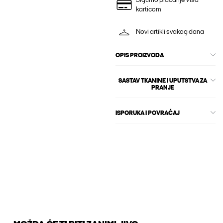
Sigurno plaćanje Visa
karticom
Novi artikli svakog dana
OPIS PROIZVODA
SASTAV TKANINE I UPUTSTVA ZA
PRANJE
ISPORUKA I POVRAĆAJ