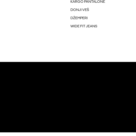
KARGO PANTALONE
DONJI VEŠ
DŽEMPERI
WIDE FIT JEANS