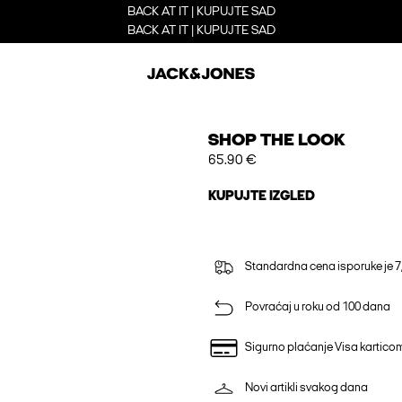
BACK AT IT | KUPUJTE SAD
BACK AT IT | KUPUJTE SAD
SHOP THE LOOK
65.90 €
KUPUJTE IZGLED
Standardna cena isporuke je 7
Povraćaj u roku od 100 dana
Sigurno plaćanje Visa kartico
Novi artikli svakog dana