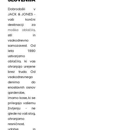
SLOVENIJA
Dobrodošli v
JACK & JONES -
vaši končni
destinaciji za
moška oblačila
,
stil in
vsakodnevno
samozavest. Od
leta 1990
ustvarjamo
oblačila, ki vas
ohranjajo urejene
brez truda. Od
vsakodnevnega
denima do
enostavnih osnov
garderobe,
imamo kose, ki se
prilegajo vašemu
življenju - ne
glede na vaš slog,
ohranjamo
resničnost,
udobje in