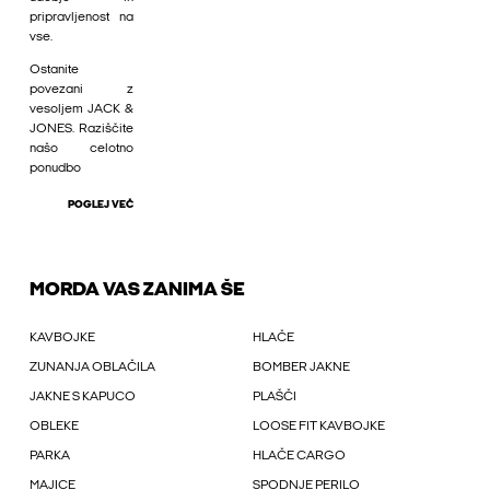
pripravljenost na
vse.
Ostanite
povezani z
vesoljem JACK &
JONES. Raziščite
našo celotno
ponudbo
POGLEJ VEČ
MORDA VAS ZANIMA ŠE
KAVBOJKE
HLAČE
ZUNANJA OBLAČILA
BOMBER JAKNE
JAKNE S KAPUCO
PLAŠČI
OBLEKE
LOOSE FIT KAVBOJKE
PARKA
HLAČE CARGO
MAJICE
SPODNJE PERILO