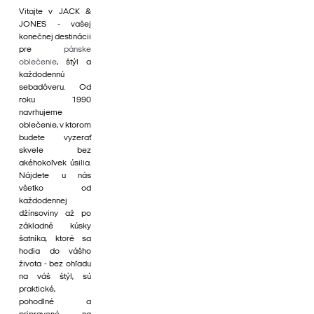
Vitajte v JACK &
JONES - vašej
konečnej destinácii
pre
pánske
oblečenie
, štýl a
každodennú
sebadôveru. Od
roku 1990
navrhujeme
oblečenie, v ktorom
budete vyzerať
skvele bez
akéhokoľvek úsilia.
Nájdete u nás
všetko od
každodennej
džínsoviny až po
základné kúsky
šatníka, ktoré sa
hodia do vášho
života - bez ohľadu
na váš štýl, sú
praktické,
pohodlné a