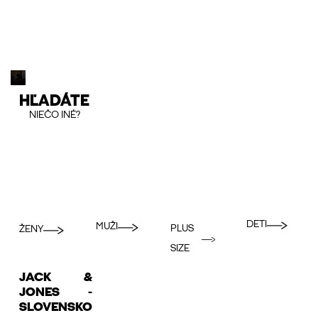
HĽADÁTE
NIEČO INÉ?
DETI
MUŽI
PLUS
ŽENY
SIZE
JACK &
JONES -
SLOVENSKO