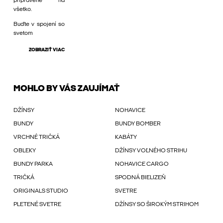
pripravené na
všetko.
Buďte v spojení so
svetom
ZOBRAZIŤ VIAC
MOHLO BY VÁS ZAUJÍMAŤ
DŽÍNSY
NOHAVICE
BUNDY
BUNDY BOMBER
VRCHNÉ TRIČKÁ
KABÁTY
OBLEKY
DŽÍNSY VOĽNÉHO STRIHU
BUNDY PARKA
NOHAVICE CARGO
TRIČKÁ
SPODNÁ BIELIZEŇ
ORIGINALS STUDIO
SVETRE
PLETENÉ SVETRE
DŽÍNSY SO ŠIROKÝM STRIHOM