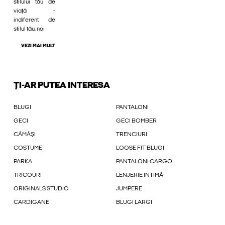
stilului tău de
viață -
indiferent de
stilul tău, noi
VEZI MAI MULT
ȚI-AR PUTEA INTERESA
BLUGI
PANTALONI
GECI
GECI BOMBER
CĂMĂȘI
TRENCIURI
COSTUME
LOOSE FIT BLUGI
PARKA
PANTALONI CARGO
TRICOURI
LENJERIE INTIMĂ
ORIGINALS STUDIO
JUMPERE
CARDIGANE
BLUGI LARGI