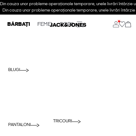
Din cauza unor probleme operaționale temporare, unele livrări întârzie u
Din cauza unor probleme operaționale temporare, unele livrări întârzie 
BĂRBAȚI
FEMEI
COPII
BLUGI
TRICOURI
PANTALONI