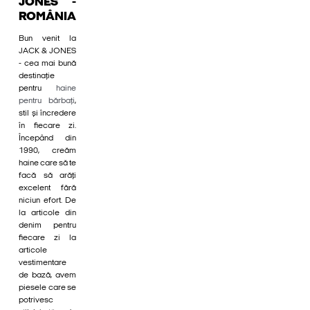
JONES -
ROMÂNIA
Bun venit la
JACK & JONES
- cea mai bună
destinație
pentru
haine
pentru bărbați
,
stil și încredere
în fiecare zi.
Începând din
1990, creăm
haine care să te
facă să arăți
excelent fără
niciun efort. De
la articole din
denim pentru
fiecare zi la
articole
vestimentare
de bază, avem
piesele care se
potrivesc