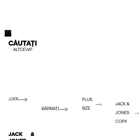
CĂUTAȚI
ALTCEVA?
JJXX
PLUS
JACK &
SIZE
BĂRBAȚI
JONES
COPII
JACK &