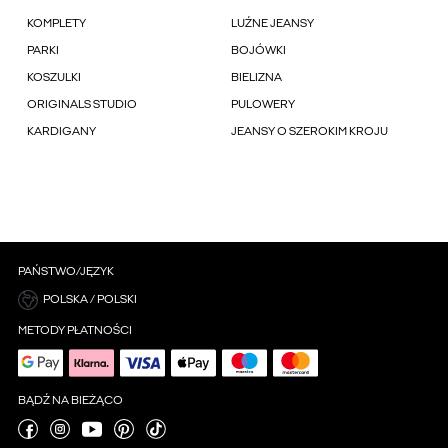
KOMPLETY
LUŹNE JEANSY
PARKI
BOJÓWKI
KOSZULKI
BIELIZNA
ORIGINALS STUDIO
PULOWERY
KARDIGANY
JEANSY O SZEROKIM KROJU
PAŃSTWO/JĘZYK
POLSKA / POLSKI
METODY PŁATNOŚCI
BĄDŹ NA BIEŻĄCO