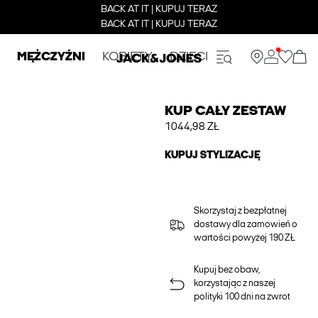
BACK AT IT | KUPUJ TERAZ
BACK AT IT | KUPUJ TERAZ
MĘŻCZYŹNI
KOBIETY
DZIECI
KUP CAŁY ZESTAW
1044,98 ZŁ
KUPUJ STYLIZACJĘ
Skorzystaj z bezpłatnej
dostawy dla zamowień o
wartości powyżej 190 ZŁ
Kupuj bez obaw,
korzystając z naszej
polityki 100 dni na zwrot