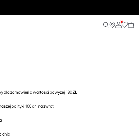
awy dla zamowień o wartości powyżej 190 ZŁ
aszej polityki 100 dni na zwrot
a
o dnia