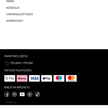
PARKI
KOSZULKI
ORIGINALS STUDIO
KARDIGANY
PAŃSTWO/JĘZYK
POLSKA / POLSKI
METODY PŁATNOŚCI
BĄDŹ NA BIEŻĄCO
Trustpilot