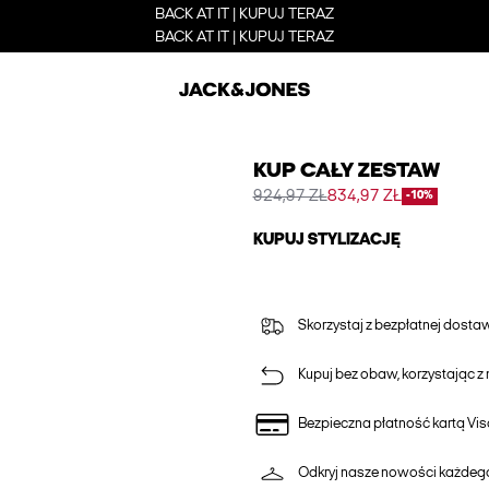
BACK AT IT | KUPUJ TERAZ
BACK AT IT | KUPUJ TERAZ
KUP CAŁY ZESTAW
924,97 ZŁ
834,97 ZŁ
-10%
KUPUJ STYLIZACJĘ
Skorzystaj z bezpłatnej dost
Kupuj bez obaw, korzystając z n
Bezpieczna płatność kartą Vis
Odkryj nasze nowości każdeg