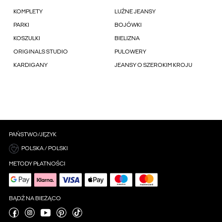
KOMPLETY
LUŹNE JEANSY
PARKI
BOJÓWKI
KOSZULKI
BIELIZNA
ORIGINALS STUDIO
PULOWERY
KARDIGANY
JEANSY O SZEROKIM KROJU
PAŃSTWO/JĘZYK
POLSKA / POLSKI
METODY PŁATNOŚCI
BĄDŹ NA BIEŻĄCO