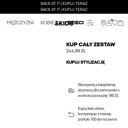
BACK AT IT | KUPUJ TERAZ
BACK AT IT | KUPUJ TERAZ
MĘŻCZYŹNI
KOBIETY
DZIECI
KUP CAŁY ZESTAW
244,98 ZŁ
KUPUJ STYLIZACJĘ
Skorzystaj z bezpłatnej
dostawy dla zamowień o
wartości powyżej 190 ZŁ
Kupuj bez obaw,
korzystając z naszej
polityki 100 dni na zwrot