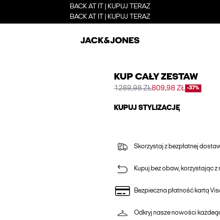
BACK AT IT | KUPUJ TERAZ
BACK AT IT | KUPUJ TERAZ
KUP CAŁY ZESTAW
1289,98 ZŁ
809,98 ZŁ
-37%
KUPUJ STYLIZACJĘ
Skorzystaj z bezpłatnej dost
Kupuj bez obaw, korzystając z n
Bezpieczna płatność kartą Vis
Odkryj nasze nowości każdeg