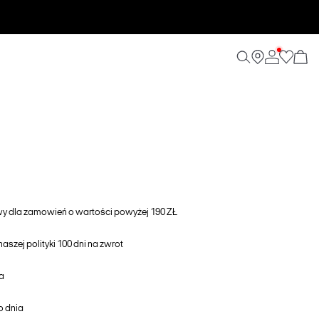
awy dla zamowień o wartości powyżej 190 ZŁ
aszej polityki 100 dni na zwrot
a
o dnia