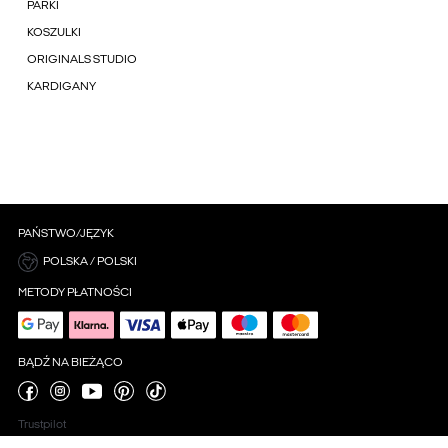
PARKI
KOSZULKI
ORIGINALS STUDIO
KARDIGANY
PAŃSTWO/JĘZYK
POLSKA / POLSKI
METODY PŁATNOŚCI
BĄDŹ NA BIEŻĄCO
Trustpilot