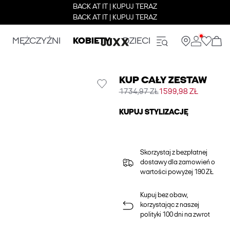
BACK AT IT | KUPUJ TERAZ
BACK AT IT | KUPUJ TERAZ
MĘŻCZYŹNI
KOBIETY
DZIECI
KUP CAŁY ZESTAW
1734,97 ZŁ
1599,98 ZŁ
KUPUJ STYLIZACJĘ
Skorzystaj z bezpłatnej
dostawy dla zamowień o
wartości powyżej 190 ZŁ
Kupuj bez obaw,
korzystając z naszej
polityki 100 dni na zwrot