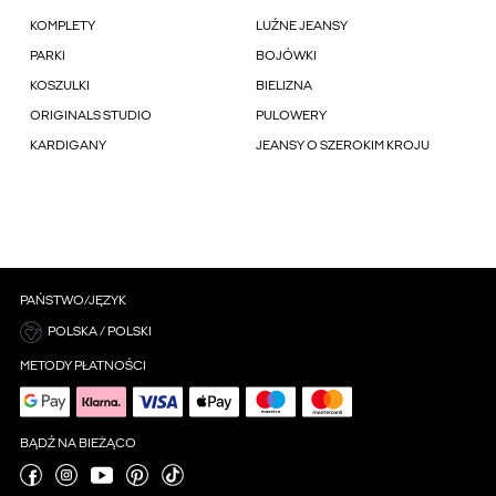
KOMPLETY
LUŹNE JEANSY
PARKI
BOJÓWKI
KOSZULKI
BIELIZNA
ORIGINALS STUDIO
PULOWERY
KARDIGANY
JEANSY O SZEROKIM KROJU
PAŃSTWO/JĘZYK
POLSKA / POLSKI
METODY PŁATNOŚCI
BĄDŹ NA BIEŻĄCO