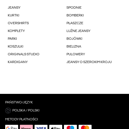
JEANSY
SPODNIE
KURTKI
BOMBERKI
OVERSHIRTS
PŁASZCZE
KOMPLETY
LUŹNE JEANSY
PARKI
BOJÓWKI
KOSZULKI
BIELIZNA
ORIGINALS STUDIO
PULOWERY
KARDIGANY
JEANSY O SZEROKIM KROJU
PAŃSTWO/JĘZYK
POLSKA / POLSKI
METODY PŁATNOŚCI