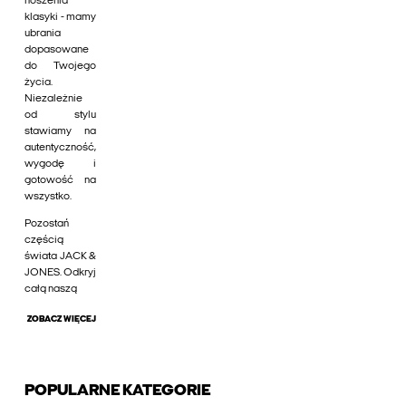
noszenia
klasyki - mamy
ubrania
dopasowane
do Twojego
życia.
Niezależnie
od stylu
stawiamy na
autentyczność,
wygodę i
gotowość na
wszystko.
Pozostań
częścią
świata JACK &
JONES. Odkryj
całą naszą
ZOBACZ WIĘCEJ
POPULARNE KATEGORIE