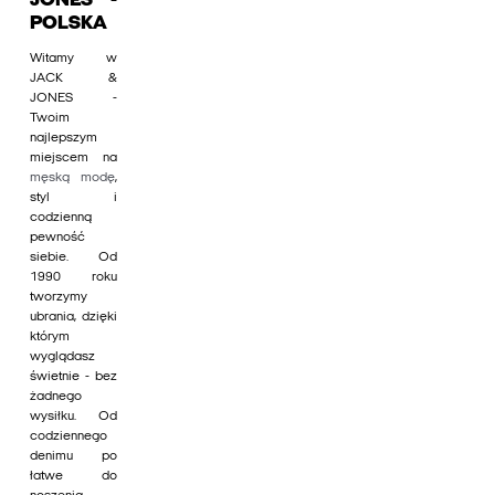
JONES -
POLSKA
Witamy w
JACK &
JONES -
Twoim
najlepszym
miejscem na
męską modę
,
styl i
codzienną
pewność
siebie. Od
1990 roku
tworzymy
ubrania, dzięki
którym
wyglądasz
świetnie - bez
żadnego
wysiłku. Od
codziennego
denimu po
łatwe do