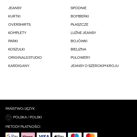
JEANSY
SPODNIE
KURTKI
BOMBERKI
OVERSHIRTS
PŁASZCZE
KOMPLETY
LUŹNE JEANSY
PARKI
BOJÓWKI
KOSZULKI
BIELIZNA
ORIGINALS STUDIO
PULOWERY
KARDIGANY
JEANSY O SZEROKIM KROJU
PAŃSTWO/JĘZYK
POLSKA / POLSKI
METODY PŁATNOŚCI