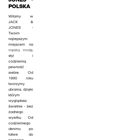
JONES -
POLSKA
Witamy w
JACK &
JONES -
Twoim
najlepszym
miejscem na
męską modę
,
styl i
codzienną
pewność
siebie. Od
1990 roku
tworzymy
ubrania, dzięki
którym
wyglądasz
świetnie - bez
żadnego
wysiłku. Od
codziennego
denimu po
łatwe do