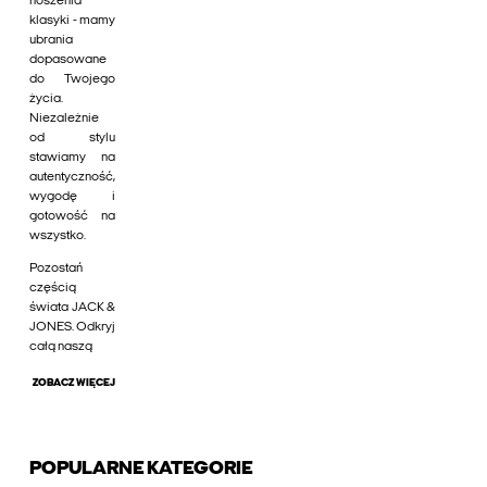
noszenia
klasyki - mamy
ubrania
dopasowane
do Twojego
życia.
Niezależnie
od stylu
stawiamy na
autentyczność,
wygodę i
gotowość na
wszystko.
Pozostań
częścią
świata JACK &
JONES. Odkryj
całą naszą
ZOBACZ WIĘCEJ
POPULARNE KATEGORIE