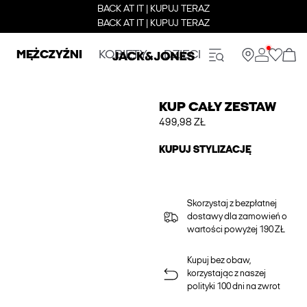
BACK AT IT | KUPUJ TERAZ
BACK AT IT | KUPUJ TERAZ
MĘŻCZYŹNI
KOBIETY
DZIECI
KUP CAŁY ZESTAW
499,98 ZŁ
KUPUJ STYLIZACJĘ
Skorzystaj z bezpłatnej
dostawy dla zamowień o
wartości powyżej 190 ZŁ
Kupuj bez obaw,
korzystając z naszej
polityki 100 dni na zwrot