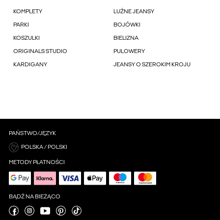
KOMPLETY
LUŹNE JEANSY
PARKI
BOJÓWKI
KOSZULKI
BIELIZNA
ORIGINALS STUDIO
PULOWERY
KARDIGANY
JEANSY O SZEROKIM KROJU
PAŃSTWO/JĘZYK
POLSKA / POLSKI
METODY PŁATNOŚCI
BĄDŹ NA BIEŻĄCO