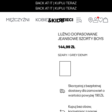
BACK AT IT | KUPUJ TERAZ
BACK AT IT | KUPUJ TERAZ
MĘŻCZYŹNI
KOBIETY
DZIECI
LUŹNO DOPASOWANE
JEANSOWE SZORTY BOYS
144,99 ZŁ
SZARY / GREY DENIM
Skorzystaj z bezpłatnej
dostawy dla zamowień o
wartości powyżej 190 ZŁ
Kupuj bez obaw,
korzystając z naszej