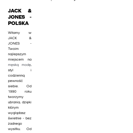
JACK &
JONES -
POLSKA
Witamy w
JACK &
JONES -
Twoim
najlepszym
miejscem na
męską modę
,
styl i
codzienną
pewność
siebie. Od
1990 roku
tworzymy
ubrania, dzięki
którym
wyglądasz
świetnie - bez
żadnego
wysiłku. Od