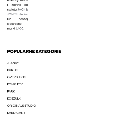
ulubiony fason
i zajrzyj do
świata
JACK &
JONES Junior
lub naszej
siostrzanej
marki
JJXX
.
POPULARNE KATEGORIE
JEANSY
KURTKI
OVERSHIRTS
KOMPLETY
PARKI
KOSZULKI
ORIGINALS STUDIO
KARDIGANY