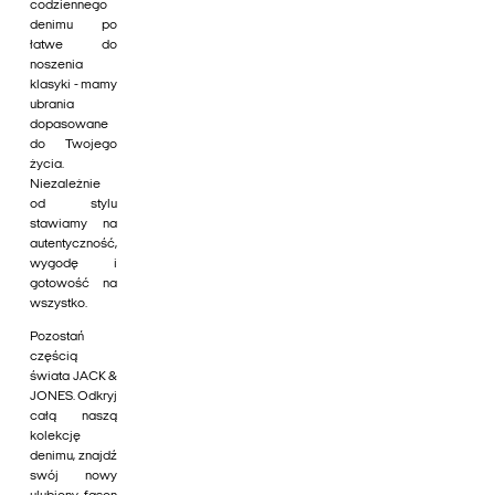
codziennego
denimu po
łatwe do
noszenia
klasyki - mamy
ubrania
dopasowane
do Twojego
życia.
Niezależnie
od stylu
stawiamy na
autentyczność,
wygodę i
gotowość na
wszystko.
Pozostań
częścią
świata JACK &
JONES. Odkryj
całą naszą
kolekcję
denimu, znajdź
swój nowy